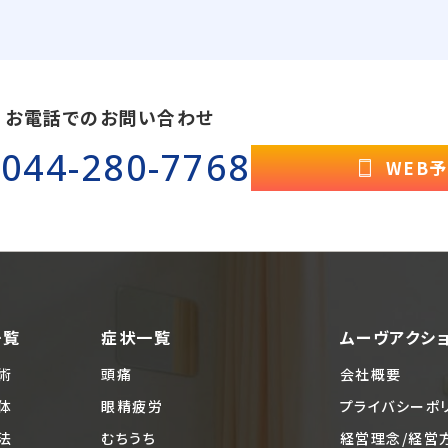
お電話でのお問い合わせ
044-280-7768
WEB
一覧
症状一覧
ムーヴアクシ
術
頭痛
会社概要
体
眼精疲労
プライバシーポ
法
むちうち
経営理念/経営