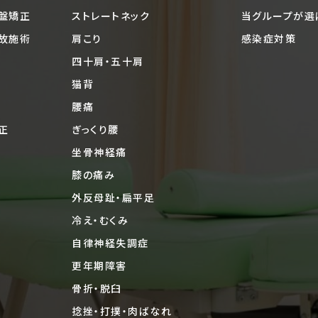
盤矯正
ストレートネック
当グループが選
故施術
肩こり
感染症対策
四十肩・五十肩
猫背
腰痛
正
ぎっくり腰
坐骨神経痛
膝の痛み
外反母趾・扁平足
冷え・むくみ
自律神経失調症
更年期障害
骨折・脱臼
捻挫・打撲・肉ばなれ