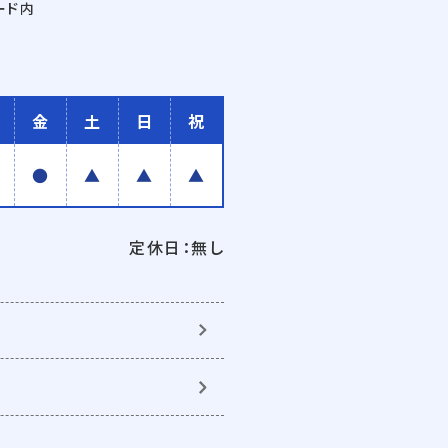
ード内
金
土
日
祝
●
▲
▲
▲
定休日：無し