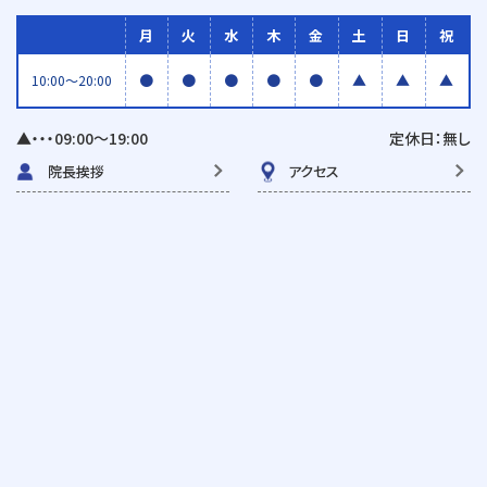
月
火
水
木
金
土
日
祝
●
●
●
●
●
▲
▲
▲
10:00〜20:00
▲・・・09:00〜19:00
定休日：無し
院長挨拶
アクセス