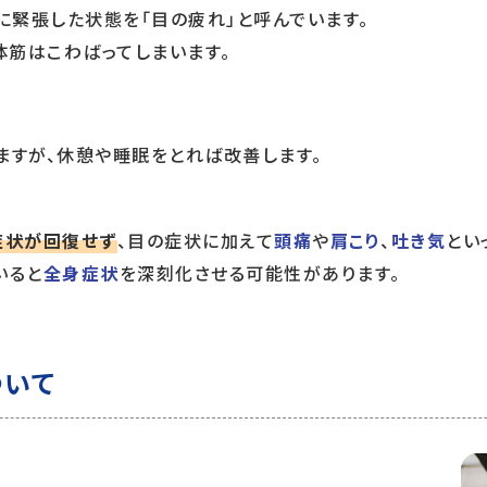
に緊張した状態を「目の疲れ」と呼んでいます。
体筋はこわばってしまいます。
ますが、休憩や睡眠をとれば改善します。
症状が回復せず
、目の症状に加えて
頭痛
や
肩こり
、
吐き気
とい
いると
全身症状
を深刻化させる可能性があります。
ついて