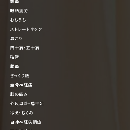
頭痛
眼精疲労
むちうち
ストレートネック
肩こり
四十肩・五十肩
猫背
腰痛
ぎっくり腰
坐骨神経痛
膝の痛み
外反母趾・扁平足
冷え・むくみ
自律神経失調症