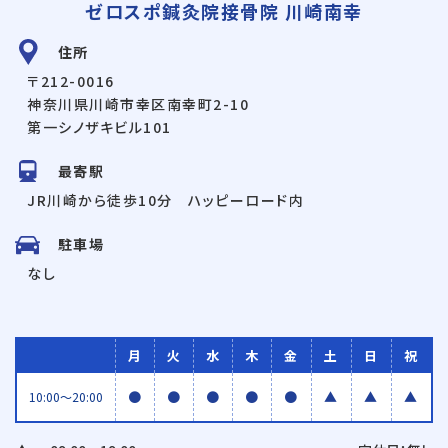
ゼロスポ鍼灸院接骨院 川崎南幸
住所
〒212-0016
神奈川県川崎市幸区南幸町2-10
第一シノザキビル101
最寄駅
JR川崎から徒歩10分 ハッピーロード内
駐車場
なし
月
火
水
木
金
土
日
祝
●
●
●
●
●
▲
▲
▲
10:00〜20:00