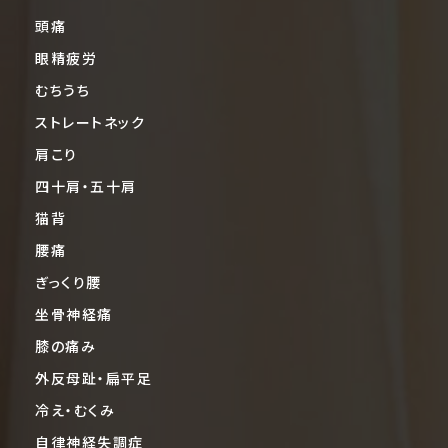
頭痛
眼精疲労
むちうち
ストレートネック
肩こり
四十肩・五十肩
猫背
腰痛
ぎっくり腰
坐骨神経痛
膝の痛み
外反母趾・扁平足
冷え・むくみ
自律神経失調症