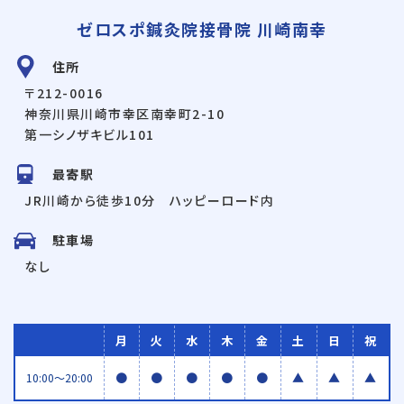
ゼロスポ鍼灸院接骨院 川崎南幸
住所
〒212-0016
神奈川県川崎市幸区南幸町2-10
第一シノザキビル101
最寄駅
JR川崎から徒歩10分 ハッピーロード内
駐車場
なし
月
火
水
木
金
土
日
祝
●
●
●
●
●
▲
▲
▲
10:00〜20:00