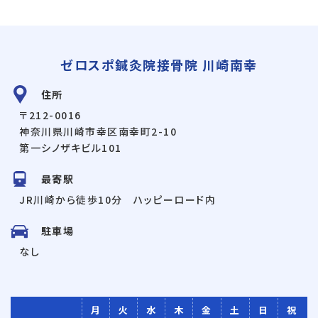
ゼロスポ鍼灸院接骨院 川崎南幸
住所
〒212-0016
神奈川県川崎市幸区南幸町2-10
第一シノザキビル101
最寄駅
JR川崎から徒歩10分 ハッピーロード内
駐車場
なし
月
火
水
木
金
土
日
祝