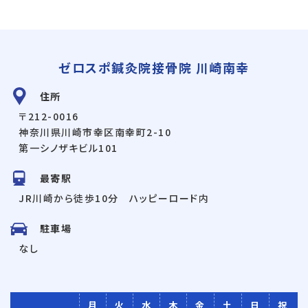
ゼロスポ鍼灸院接骨院 川崎南幸
住所
〒212-0016
神奈川県川崎市幸区南幸町2-10
第一シノザキビル101
最寄駅
JR川崎から徒歩10分 ハッピーロード内
駐車場
なし
月
火
水
木
金
土
日
祝