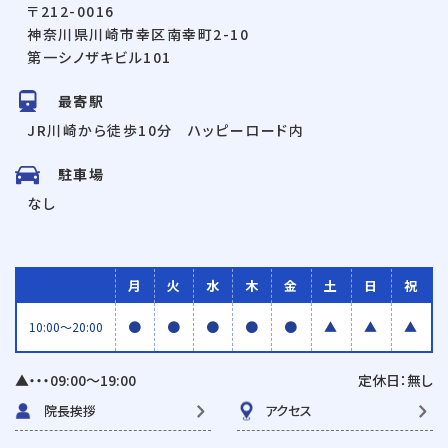
〒212-0016
神奈川県川崎市幸区南幸町2-10
第一シノザキビル101
最寄駅
JR川崎から徒歩10分 ハッピーロード内
駐車場
なし
月
火
水
木
金
土
日
祝
●
●
●
●
●
▲
▲
▲
10:00〜20:00
▲・・・09:00〜19:00
定休日：無し
院長挨拶
アクセス