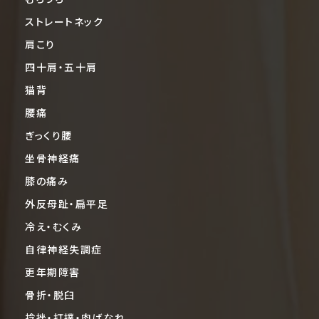
ストレートネック
肩こり
四十肩・五十肩
猫背
腰痛
ぎっくり腰
坐骨神経痛
膝の痛み
外反母趾・扁平足
冷え・むくみ
自律神経失調症
更年期障害
骨折・脱臼
捻挫・打撲・肉ばなれ