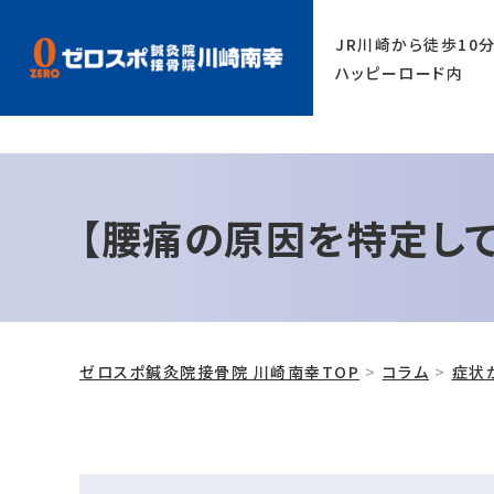
1650-6600
JR川崎から徒歩10
ハッピーロード内
【腰痛の原因を特定し
ゼロスポ鍼灸院接骨院 川崎南幸TOP
コラム
症状