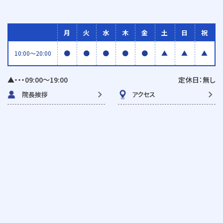
月
火
水
木
金
土
日
祝
●
●
●
●
●
▲
▲
▲
10:00〜20:00
▲・・・09:00〜19:00
定休日：無し
院長挨拶
アクセス