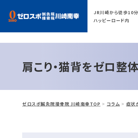
1650-6600
JR川崎から徒歩10
ハッピーロード内
肩こり・猫背をゼロ整
ゼロスポ鍼灸院接骨院 川崎南幸TOP
コラム
症状