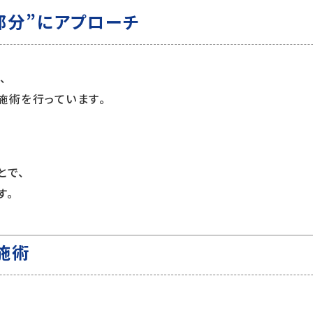
部分”にアプローチ
、
施術を行っています。
とで、
す。
施術