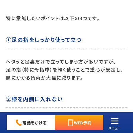
特に意識したいポイントは以下の3つです。
①足の指をしっかり使って立つ
ペタッと足裏だけで立ってしまう方が多いですが、
足の指（特に母指球）を軽く使うことで重心が安定し、
膝にかかる負荷が大幅に減ります。
②膝を内側に入れない
膝が内側に入る
ニーイン
姿勢は、
電話をかける
WEB予約
曲げ伸ばしの痛みを悪化させる原因のひとつ。
メニュー