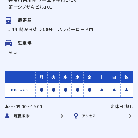
第一シノザキビル101
最寄駅
JR川崎から徒歩10分 ハッピーロード内
駐車場
なし
月
火
水
木
金
土
日
祝
●
●
●
●
●
▲
▲
▲
10:00〜20:00
▲・・・09:00〜19:00
定休日：無し
院長挨拶
アクセス