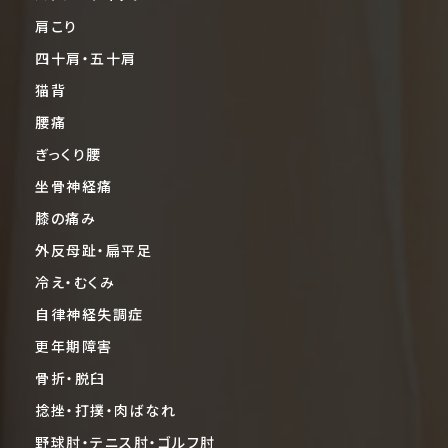
肩こり
四十肩・五十肩
猫背
腰痛
ぎっくり腰
坐骨神経痛
膝の痛み
外反母趾・扁平足
冷え・むくみ
自律神経失調症
更年期障害
骨折・脱臼
捻挫・打撲・肉ばなれ
野球肘・テニス肘・ゴルフ肘