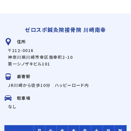
ゼロスポ鍼灸院接骨院 川崎南幸
住所
〒212-0016
神奈川県川崎市幸区南幸町2-10
第一シノザキビル101
最寄駅
JR川崎から徒歩10分 ハッピーロード内
駐車場
なし
月
火
水
木
金
土
日
祝