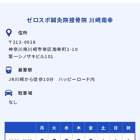
ゼロスポ鍼灸院接骨院 川崎南幸
住所
〒212-0016
神奈川県川崎市幸区南幸町2-10
第一シノザキビル101
最寄駅
JR川崎から徒歩10分 ハッピーロード内
駐車場
なし
月
火
水
木
金
土
日
祝