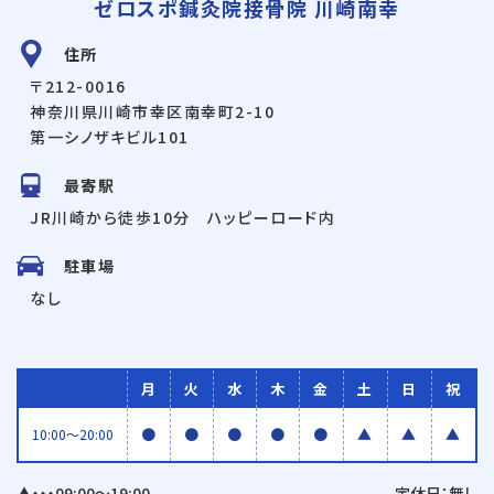
ゼロスポ鍼灸院接骨院 川崎南幸
住所
〒212-0016
神奈川県川崎市幸区南幸町2-10
第一シノザキビル101
最寄駅
JR川崎から徒歩10分 ハッピーロード内
駐車場
なし
月
火
水
木
金
土
日
祝
●
●
●
●
●
▲
▲
▲
10:00〜20:00
▲・・・09:00〜19:00
定休日：無し