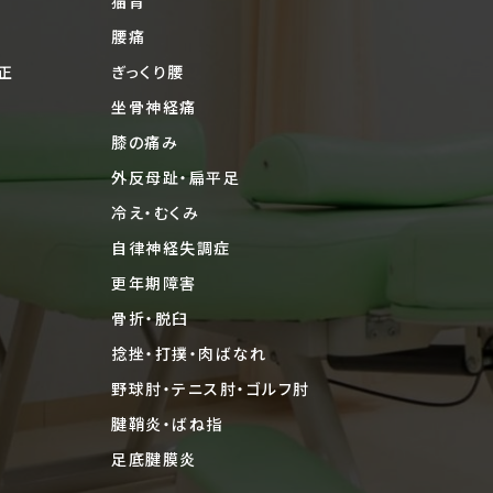
猫背
腰痛
正
ぎっくり腰
坐骨神経痛
膝の痛み
外反母趾・扁平足
冷え・むくみ
自律神経失調症
更年期障害
骨折・脱臼
捻挫・打撲・肉ばなれ
野球肘・テニス肘・ゴルフ肘
腱鞘炎・ばね指
足底腱膜炎