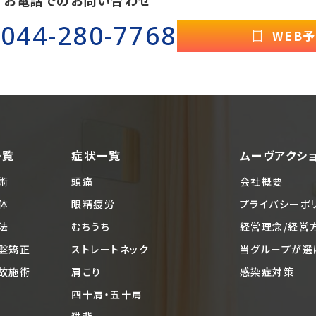
044-280-7768
WEB
一覧
症状一覧
ムーヴアクシ
術
頭痛
会社概要
体
眼精疲労
プライバシーポ
法
むちうち
経営理念/経営
盤矯正
ストレートネック
当グループが選
故施術
肩こり
感染症対策
四十肩・五十肩