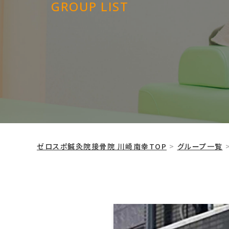
GROUP LIST
ゼロスポ鍼灸院接骨院 川崎南幸TOP
グループ一覧