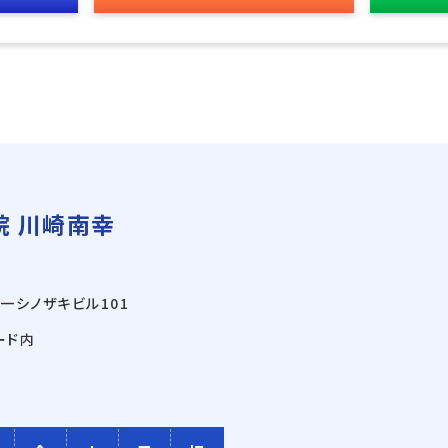
 川崎南幸
一シノザキビル101
ード内