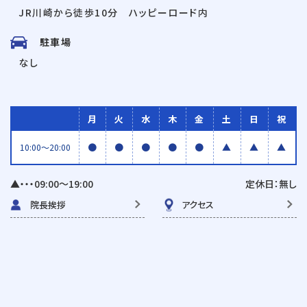
JR川崎から徒歩10分 ハッピーロード内
駐車場
なし
月
火
水
木
金
土
日
祝
●
●
●
●
●
▲
▲
▲
10:00〜20:00
▲・・・09:00〜19:00
定休日：無し
院長挨拶
アクセス