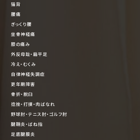
猫背
腰痛
ぎっくり腰
坐骨神経痛
膝の痛み
外反母趾・扁平足
冷え・むくみ
自律神経失調症
更年期障害
骨折・脱臼
捻挫・打撲・肉ばなれ
野球肘・テニス肘・ゴルフ肘
腱鞘炎・ばね指
足底腱膜炎