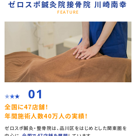
ゼロスポ鍼灸院接骨院 川崎南幸
FEATURE
01
全国に47店舗！
年間施術人数40万人の実績！
ゼロスポ鍼灸・整骨院は、品川区をはじめとした関東圏を
中心に、
全国で47店舗を展開
しています。