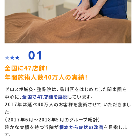
01
全国に47店舗！
年間施術人数40万人の実績！
ゼロスポ鍼灸・整骨院は、品川区をはじめとした関東圏を
中心に、
全国で47店舗を展開
しています。
2017年は延べ40万人のお客様を施術させて いただきまし
た。
（2017年6月～2018年5月のグループ総計）
確かな実績を持つ当院が
根本から症状の改善
を目指しま
す。