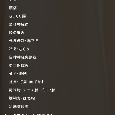
腰痛
ぎっくり腰
坐骨神経痛
膝の痛み
外反母趾・扁平足
冷え・むくみ
自律神経失調症
更年期障害
骨折・脱臼
捻挫・打撲・肉ばなれ
野球肘・テニス肘・ゴルフ肘
腱鞘炎・ばね指
足底腱膜炎