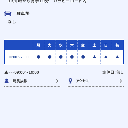
JR川崎から徒歩10分 ハッピーロード内
駐車場
なし
月
火
水
木
金
土
日
祝
●
●
●
●
●
▲
▲
▲
10:00〜20:00
▲・・・09:00〜19:00
定休日：無し
院長挨拶
アクセス