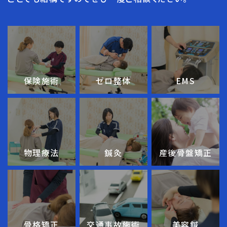
保険施術
ゼロ整体
EMS
産後骨盤矯正
物理療法
鍼灸
骨格矯正
交通事故施術
美容鍼